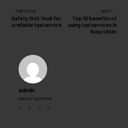
PREVIOUS
NEXT
Safety first: look for
Top 10 benefits of
a reliable taxi service
using taxi services in
busy cities
admin
ABOUT AUTHOR