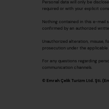
Personal data will only be disclos
required or with your explicit cons
Nothing contained in this e-mail s
confirmed by an authorized writ
Unauthorized alteration, misuse, f
prosecution under the applicable 
For any questions regarding perso
communication channels.
© Emrah Çelik Turizm Ltd. Şti. (Em