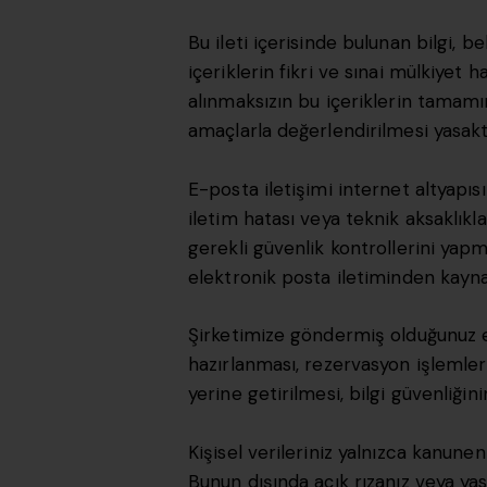
Bu ileti içerisinde bulunan bilgi, b
içeriklerin fikri ve sınai mülkiyet h
alınmaksızın bu içeriklerin tamamın
amaçlarla değerlendirilmesi yasaktı
E-posta iletişimi internet altyapısı
iletim hatası veya teknik aksaklı
gerekli güvenlik kontrollerini yapma
elektronik posta iletiminden kayn
Şirketimize göndermiş olduğunuz e-p
hazırlanması, rezervasyon işlemleri
yerine getirilmesi, bilgi güvenliği
Kişisel verileriniz yalnızca kanune
Bunun dışında açık rızanız veya ya