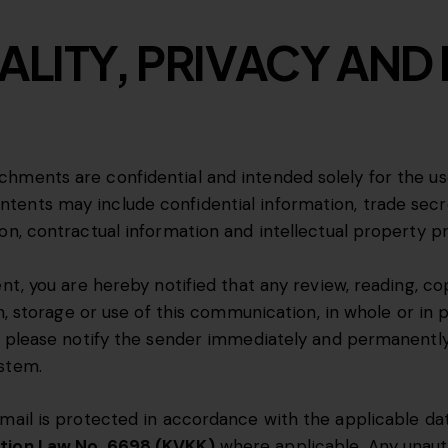
ALITY, PRIVACY AND
ments are confidential and intended solely for the use 
ents may include confidential information, trade secret
on, contractual information and intellectual property p
nt, you are hereby notified that any review, reading, cop
n, storage or use of this communication, in whole or in par
r, please notify the sender immediately and permanentl
ystem.
mail is protected in accordance with the applicable data
ction Law No. 6698 (KVKK)
where applicable. Any unauth