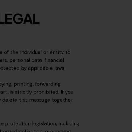
 LEGAL
of the individual or entity to
s, personal data, financial
rotected by applicable laws.
ying, printing, forwarding,
t, is strictly prohibited. If you
y delete this message together
 protection legislation, including
orized collection, processing,