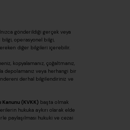
alnızca gönderildiği gerçek veya
al bilgi, operasyonel bilgi,
eken diğer bilgileri içerebilir.
eniz, kopyalamanız, çoğaltmanız,
mda depolamanız veya herhangi bir
öndereni derhal bilgilendiriniz ve
ası Kanunu (KVKK)
başta olmak
rilerin hukuka aykırı olarak elde
erle paylaşılması hukuki ve cezai