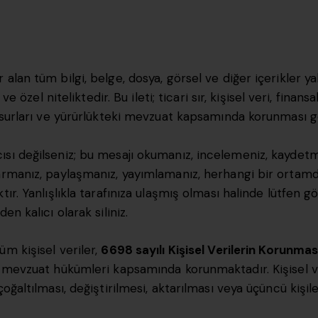
alan tüm bilgi, belge, dosya, görsel ve diğer içerikler y
ve özel niteliktedir. Bu ileti; ticari sır, kişisel veri, finans
nsurları ve yürürlükteki mevzuat kapsamında korunması ger
ısı değilseniz; bu mesajı okumanız, incelemeniz, kaydetm
tarmanız, paylaşmanız, yayımlamanız, herhangi bir orta
ır. Yanlışlıkla tarafınıza ulaşmış olması halinde lütfen g
en kalıcı olarak siliniz.
üm kişisel veriler,
6698 sayılı Kişisel Verilerin Korunm
m mevzuat hükümleri kapsamında korunmaktadır. Kişisel ve
çoğaltılması, değiştirilmesi, aktarılması veya üçüncü kişil