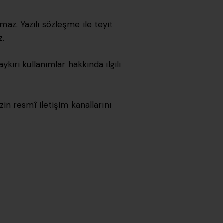
maz. Yazılı sözleşme ile teyit
z.
ykırı kullanımlar hakkında ilgili
n resmî iletişim kanallarını