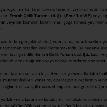
elge, logo, marka, ticari unvan, tasarım, yazılım, metin, fo
akları
Emrah Çelik Turizm Ltd. Şti. (Emir Tur VIP)
veya ilgi
ın veya bir kısmının kullanılması, çoğaltılması, yayımlanm
r.
 üzerinden gerçekleştirildiğinden; virüs, zararlı yazılım, y
klar tamamen ortadan kaldırılamamaktadır. Bu nedenle alı
ları tavsiye edilir.
Emrah Çelik Turizm Ltd. Şti.
, kasıt ve
aklanabilecek doğrudan veya dolaylı zararlardan sorumlu
ostalarda yer alan kişisel veriler yalnızca iletişim faaliy
, müşteri ilişkileri yönetimi, operasyon süreçlerinin yür
nin sağlanması ve ilgili mevzuat kapsamında gerekli diğer
n yetkili kamu kurum ve kuruluşları ile hukuki zorunluluk 
sal bir yükümlülük bulunmaksızın üçüncü kişilerle paylaşı