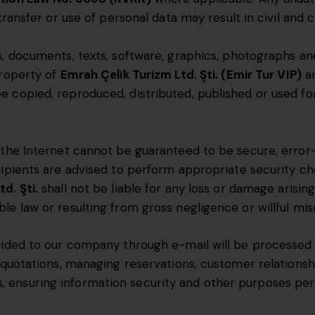
ransfer or use of personal data may result in civil and cri
, documents, texts, software, graphics, photographs and
property of
Emrah Çelik Turizm Ltd. Şti. (Emir Tur VIP)
an
e copied, reproduced, distributed, published or used f
 the Internet cannot be guaranteed to be secure, error-
cipients are advised to perform appropriate security c
d. Şti.
shall not be liable for any loss or damage arisin
le law or resulting from gross negligence or willful mi
vided to our company through e-mail will be processed 
g quotations, managing reservations, customer relation
tions, ensuring information security and other purposes pe