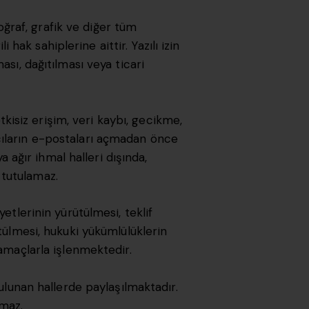
toğraf, grafik ve diğer tüm
li hak sahiplerine aittir. Yazılı izin
ası, dağıtılması veya ticari
etkisiz erişim, veri kaybı, gecikme,
cıların e-postaları açmadan önce
ya ağır ihmal halleri dışında,
 tutulamaz.
etlerinin yürütülmesi, teklif
ütülmesi, hukuki yükümlülüklerin
 amaçlarla işlenmektedir.
bulunan hallerde paylaşılmaktadır.
lmaz.