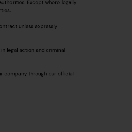
authorities. Except where legally
ties.
contract unless expressly
in legal action and criminal
ur company through our official